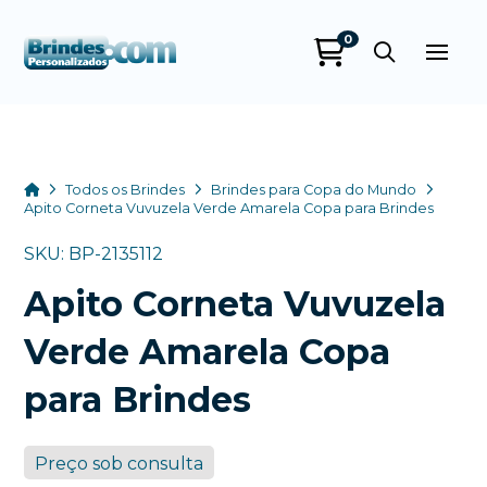
0
Brindes
Personalizados
online
Home
Todos os Brindes
Brindes para Copa do Mundo
Apito Corneta Vuvuzela Verde Amarela Copa para Brindes
SKU: BP-2135112
Apito Corneta Vuvuzela
Verde Amarela Copa
para Brindes
+55
Preço sob consulta