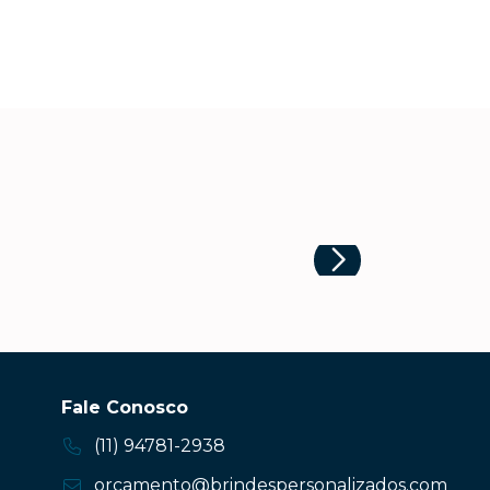
Fale Conosco
(11) 94781-2938
orcamento@brindespersonalizados.com