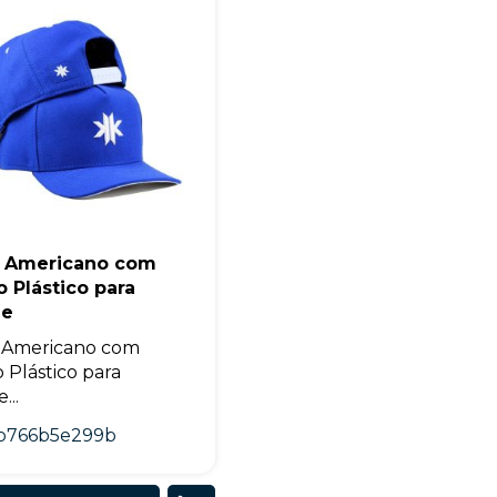
+55
 Americano com
 Plástico para
Eu concordo em receber comunicações.
de
A nossa empresa está comprometida a proteger e respeitar sua
 Americano com
privacidade, utilizaremos seus dados apenas para fins de
marketing. Você pode alterar suas preferências a qualquer
 Plástico para
momento.
...
b766b5e299b
Iniciar conversa