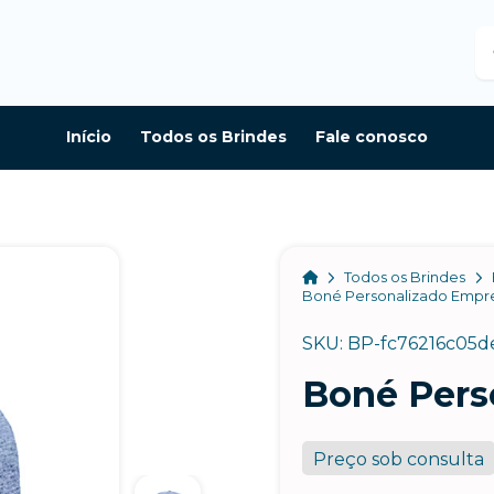
B
Início
Todos os Brindes
Fale conosco
Home
Todos os Brindes
Boné Personalizado Empr
SKU: BP-fc76216c05d
Boné Pers
Preço sob consulta