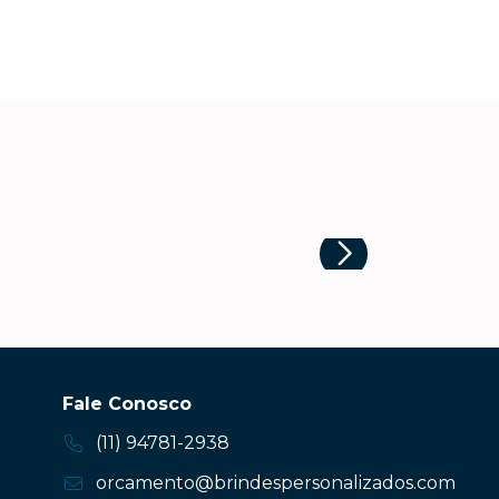
Fale Conosco
(11) 94781-2938
orcamento@brindespersonalizados.com