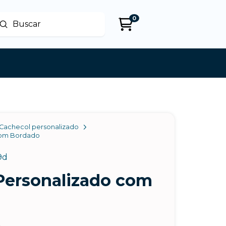
0
Enviar
uscar
Cachecol personalizado
com Bordado
9d
Personalizado com