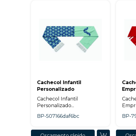
Cachecol Infantil
Cach
Personalizado
Empr
Cachecol Infantil
Cache
Personalizado...
Empre
BP-507166daf6bc
BP-7
Orçamento rápido
Orç