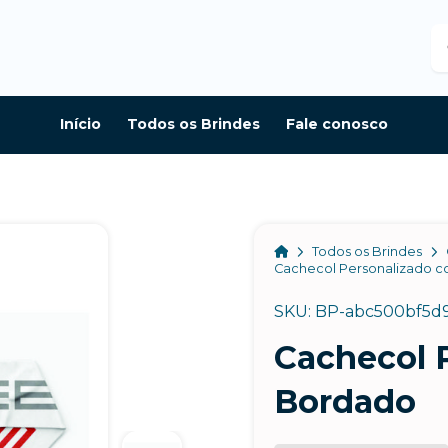
B
Início
Todos os Brindes
Fale conosco
Home
Todos os Brindes
Cachecol Personalizado 
SKU: BP-abc500bf5d
Cachecol 
Bordado