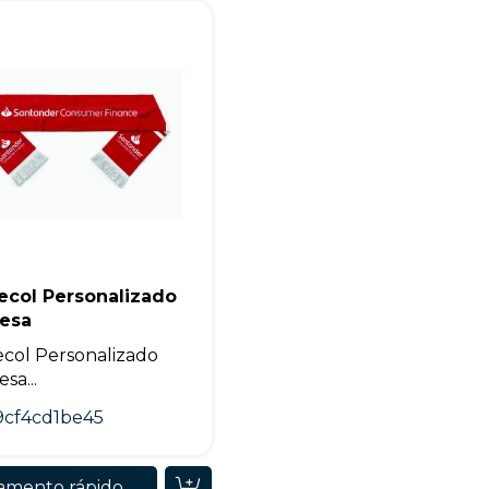
+55
Eu concordo em receber comunicações.
ecol Personalizado
esa
A nossa empresa está comprometida a proteger e respeitar sua
privacidade, utilizaremos seus dados apenas para fins de
col Personalizado
marketing. Você pode alterar suas preferências a qualquer
momento.
sa...
9cf4cd1be45
Iniciar conversa
amento rápido