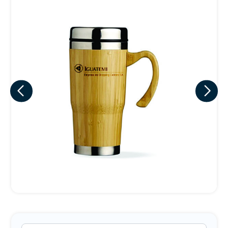
Eu concordo em receber comunicações.
A nossa empresa está comprometida a proteger e respeitar
sua privacidade, utilizaremos seus dados apenas para fins
de marketing. Você pode alterar suas preferências a
qualquer momento.
Iniciar conversa