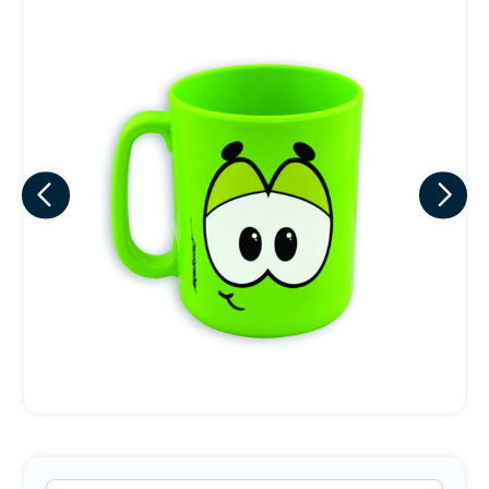
Eu concordo em receber comunicações.
A nossa empresa está comprometida a proteger e respeitar
sua privacidade, utilizaremos seus dados apenas para fins
de marketing. Você pode alterar suas preferências a
qualquer momento.
Iniciar conversa