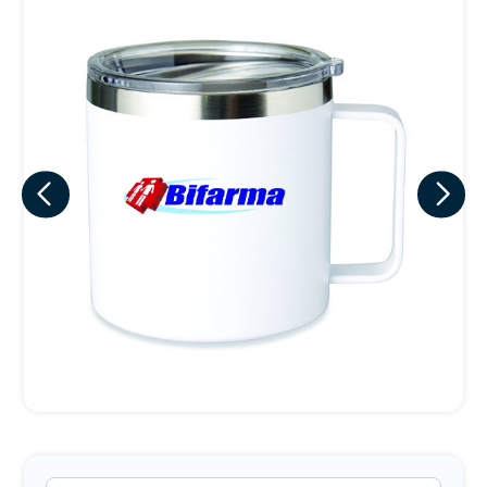
Eu concordo em receber comunicações.
A nossa empresa está comprometida a proteger e respeitar
sua privacidade, utilizaremos seus dados apenas para fins
de marketing. Você pode alterar suas preferências a
qualquer momento.
Iniciar conversa