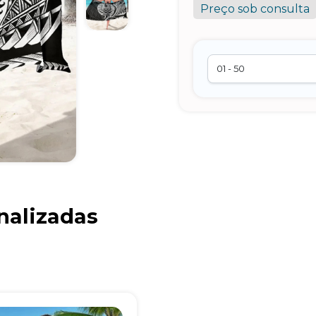
Preço sob consulta
Brindes Personalizados
nalizadas
online