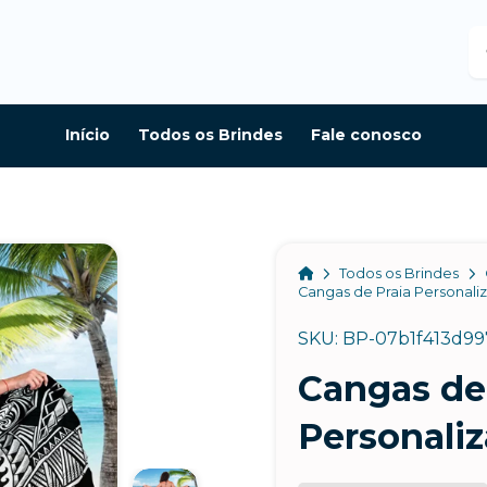
B
Início
Todos os Brindes
Fale conosco
Home
Todos os Brindes
Cangas de Praia Personali
SKU: BP-07b1f413d99
Cangas de
Personali