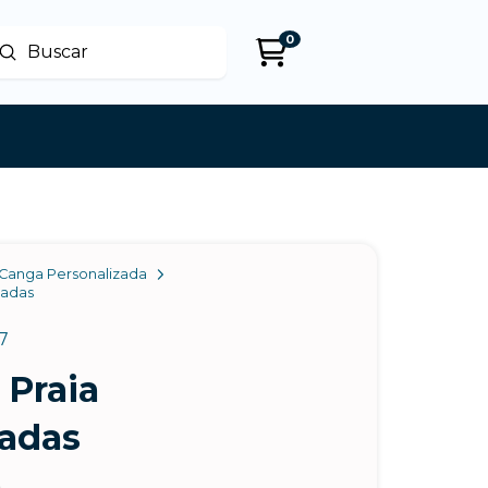
0
Enviar
uscar
Canga Personalizada
zadas
7
 Praia
zadas