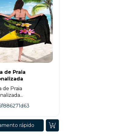
+55
a de Praia
Eu concordo em receber comunicações.
onalizada
A nossa empresa está comprometida a proteger e respeitar sua
 de Praia
privacidade, utilizaremos seus dados apenas para fins de
marketing. Você pode alterar suas preferências a qualquer
alizada...
momento.
6f886271d63
Iniciar conversa
amento rápido