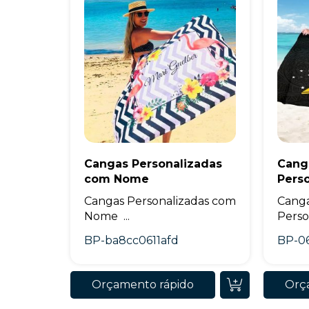
Cangas Personalizadas
Cang
com Nome
Pers
Cangas Personalizadas com
Canga
Nome ...
Person
BP-ba8cc0611afd
BP-0
Orçamento rápido
Orç