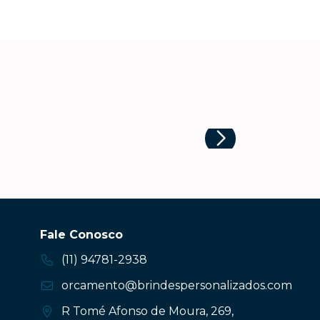
Fale Conosco
(11) 94781-2938
orcamento@brindespersonalizados.com
R Tomé Afonso de Moura, 269,