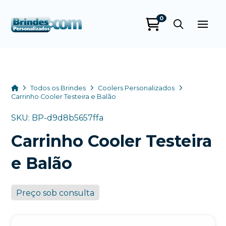
0
Brindes
Personalizados
online
Home
Todos os Brindes
Coolers Personalizados
Carrinho Cooler Testeira e Balão
SKU: BP-d9d8b5657ffa
Carrinho Cooler Testeira
e Balão
Preço sob consulta
+55