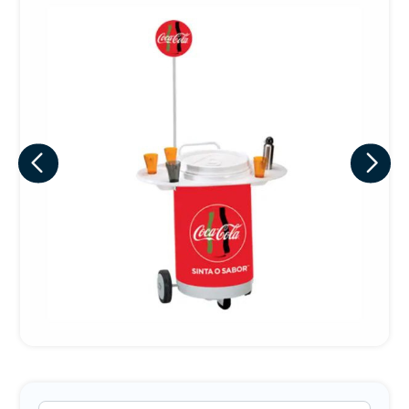
Eu concordo em receber comunicações.
A nossa empresa está comprometida a proteger e respeitar
sua privacidade, utilizaremos seus dados apenas para fins
de marketing. Você pode alterar suas preferências a
qualquer momento.
Iniciar conversa