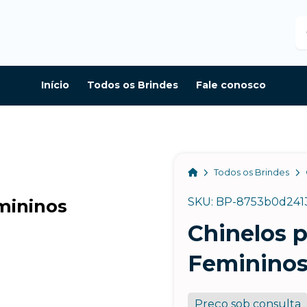
B
Início
Todos os Brindes
Fale conosco
Home
Todos os Brindes
mininos
SKU: BP-8753b0d241
Chinelos p
Brindes Personalizados
Feminino
online
Preço sob consulta