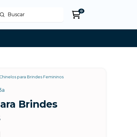
0
Enviar
uscar
Chinelos para Brindes Femininos
3a
ara Brindes
s