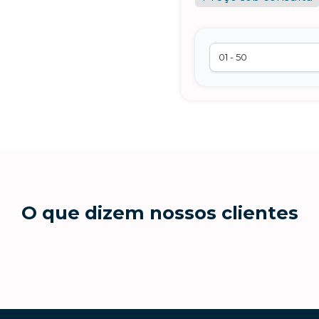
+55
O que dizem nossos clientes
Eu concordo em receber comunicações.
A nossa empresa está comprometida a proteger e respeitar sua
privacidade, utilizaremos seus dados apenas para fins de
marketing. Você pode alterar suas preferências a qualquer
momento.