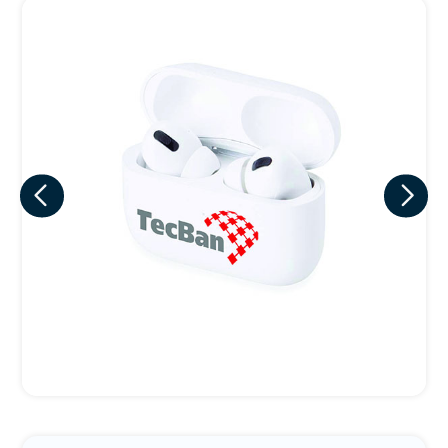
Eu concordo em receber comunicações.
A nossa empresa está comprometida a proteger e respeitar
sua privacidade, utilizaremos seus dados apenas para fins
de marketing. Você pode alterar suas preferências a
qualquer momento.
Iniciar conversa