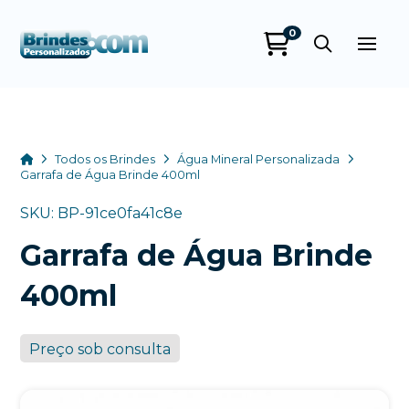
0
Brindes
Personalizados
online
Home
Todos os Brindes
Água Mineral Personalizada
Garrafa de Água Brinde 400ml
SKU: BP-91ce0fa41c8e
Garrafa de Água Brinde
400ml
Preço sob consulta
+55