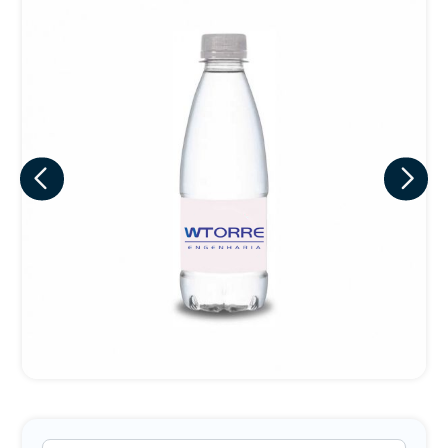
Eu concordo em receber comunicações.
A nossa empresa está comprometida a proteger e respeitar
sua privacidade, utilizaremos seus dados apenas para fins
de marketing. Você pode alterar suas preferências a
qualquer momento.
Iniciar conversa