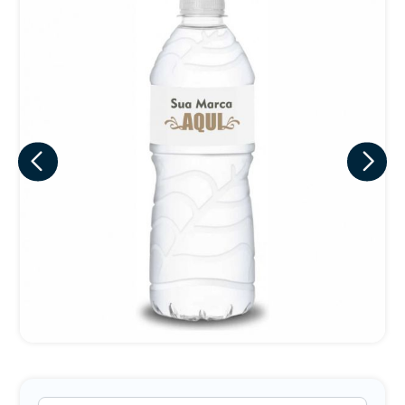
Eu concordo em receber comunicações.
A nossa empresa está comprometida a proteger e respeitar
sua privacidade, utilizaremos seus dados apenas para fins
de marketing. Você pode alterar suas preferências a
qualquer momento.
Iniciar conversa