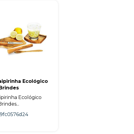
+55
aipirinha Ecológico
Eu concordo em receber comunicações.
Brindes
A nossa empresa está comprometida a proteger e respeitar sua
privacidade, utilizaremos seus dados apenas para fins de
aipirinha Ecológico
marketing. Você pode alterar suas preferências a qualquer
rindes...
momento.
f9fc0576d24
Iniciar conversa