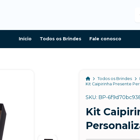
B
Início
Todos os Brindes
Fale conosco
Home
Todos os Brindes
Kit Caipirinha Presente Pe
SKU: BP-6f9d70bc93
Kit Caipir
Personali