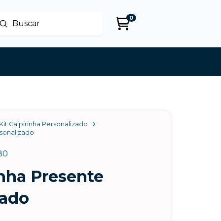
0
Enviar
uscar
Kit Caipirinha Personalizado
rsonalizado
80
inha Presente
zado