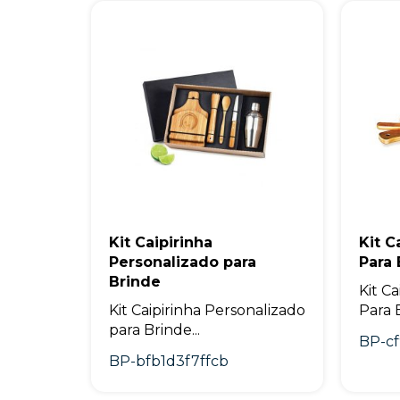
Kit Caipirinha
Kit C
Personalizado para
Para 
Brinde
Kit C
Kit Caipirinha Personalizado
Para B
para Brinde...
BP-c
BP-bfb1d3f7ffcb