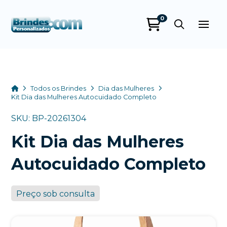
0
Brindes
Personalizados
online
Home
Todos os Brindes
Dia das Mulheres
Kit Dia das Mulheres Autocuidado Completo
SKU: BP-20261304
Kit Dia das Mulheres
Autocuidado Completo
Preço sob consulta
+55