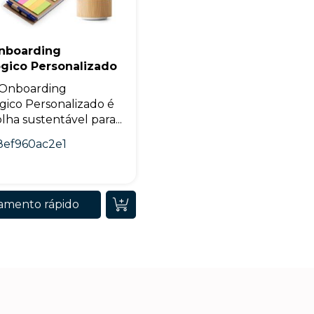
Onboarding
ógico Personalizado
 Onboarding
gico Personalizado é
lha sustentável para...
8ef960ac2e1
amento rápido