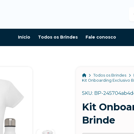
B
Início
Todos os Brindes
Fale conosco
Home
Todos os Brindes
Kit Onboarding Exclusivo 
SKU: BP-245704ab4d
Kit Onboa
Brinde