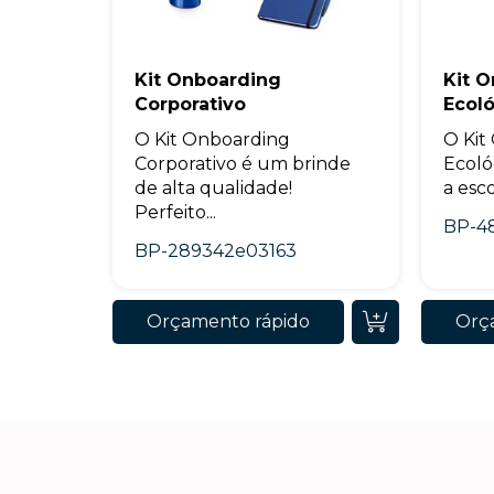
Kit Onboarding
Kit 
Corporativo
Ecol
O Kit Onboarding
O Kit
Corporativo é um brinde
Ecoló
de alta qualidade!
a esco
Perfeito...
BP-4
BP-289342e03163
Orçamento rápido
Orç