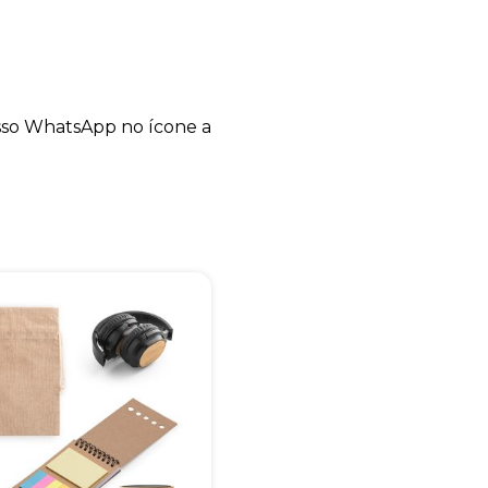
+55
sso WhatsApp no ícone a
Eu concordo em receber comunicações.
A nossa empresa está comprometida a proteger e respeitar sua
privacidade, utilizaremos seus dados apenas para fins de
marketing. Você pode alterar suas preferências a qualquer
momento.
Iniciar conversa