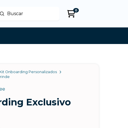
0
Enviar
uscar
Kit Onboarding Personalizados
Brinde
ee
rding Exclusivo