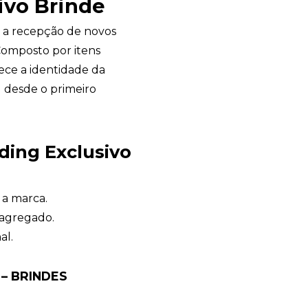
ivo Brinde
 a recepção de novos
Composto por itens
lece a identidade da
 desde o primeiro
ding Exclusivo
Brindes Personalizados
online
 a marca.
 agregado.
al.
– BRINDES