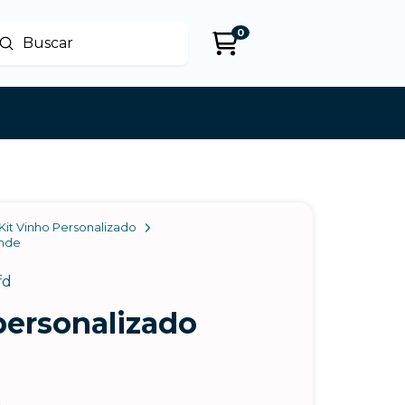
0
Enviar
uscar
Kit Vinho Personalizado
inde
fd
personalizado