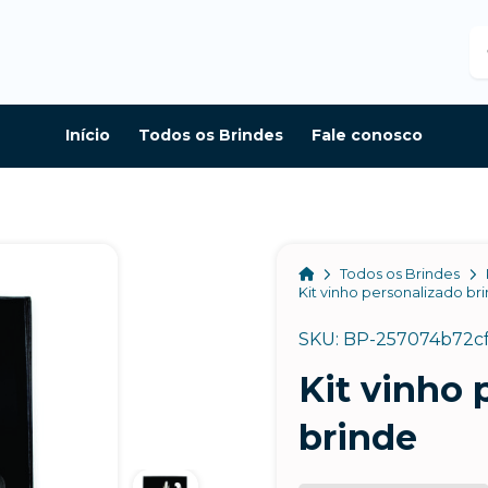
B
Início
Todos os Brindes
Fale conosco
Home
Todos os Brindes
Kit vinho personalizado br
SKU: BP-257074b72c
Kit vinho 
brinde