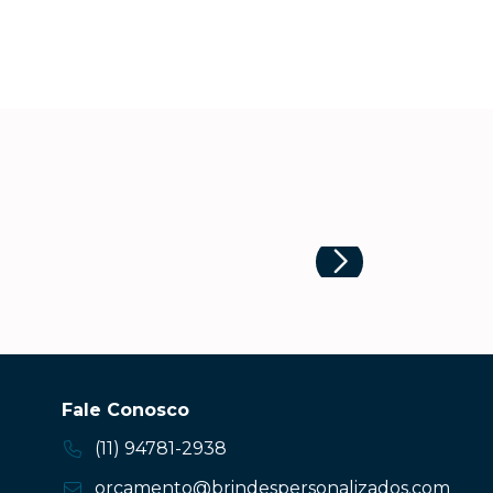
Fale Conosco
(11) 94781-2938
orcamento@brindespersonalizados.com