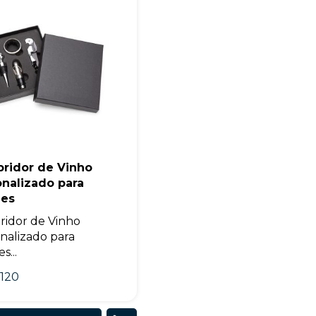
+55
bridor de Vinho
nalizado para
Eu concordo em receber comunicações.
des
A nossa empresa está comprometida a proteger e respeitar sua
bridor de Vinho
privacidade, utilizaremos seus dados apenas para fins de
marketing. Você pode alterar suas preferências a qualquer
nalizado para
momento.
s...
120
Iniciar conversa