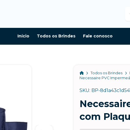
B
Início
Todos os Brindes
Fale conosco
Home
Todos os Brindes
Necessaire PVC Impermeá
SKU: BP-8d1a43c1d54
Necessair
com Plaqu