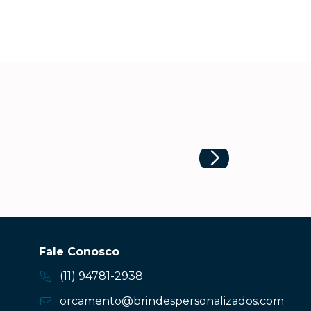
Fale Conosco
(11) 94781-2938
orcamento@brindespersonalizados.com