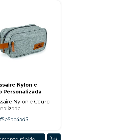
+55
Eu concordo em receber comunicações.
saire Nylon e
o Personalizada
A nossa empresa está comprometida a proteger e respeitar sua
privacidade, utilizaremos seus dados apenas para fins de
saire Nylon e Couro
marketing. Você pode alterar suas preferências a qualquer
momento.
alizada...
f5e5ac4ad5
Iniciar conversa
amento rápido