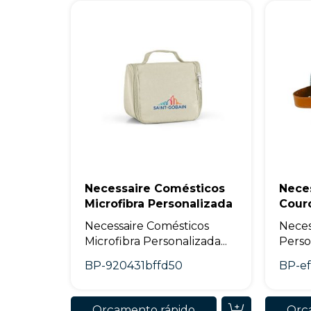
Necessaire Comésticos
Neces
Microfibra Personalizada
Cour
Necessaire Comésticos
Neces
Microfibra Personalizada...
Person
BP-920431bffd50
BP-ef
Orçamento rápido
Orç