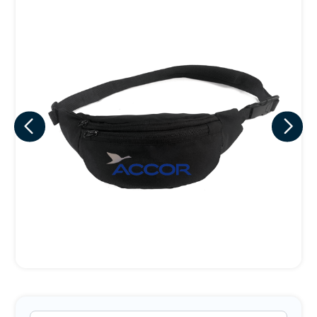
Eu concordo em receber comunicações.
A nossa empresa está comprometida a proteger e respeitar
sua privacidade, utilizaremos seus dados apenas para fins
de marketing. Você pode alterar suas preferências a
qualquer momento.
Iniciar conversa