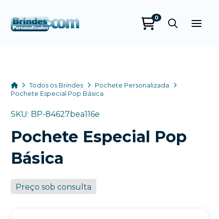
0
Brindes
Personalizados
online
Home
Todos os Brindes
Pochete Personalizada
Pochete Especial Pop Básica
SKU: BP-84627bea116e
Pochete Especial Pop
Básica
Preço sob consulta
+55