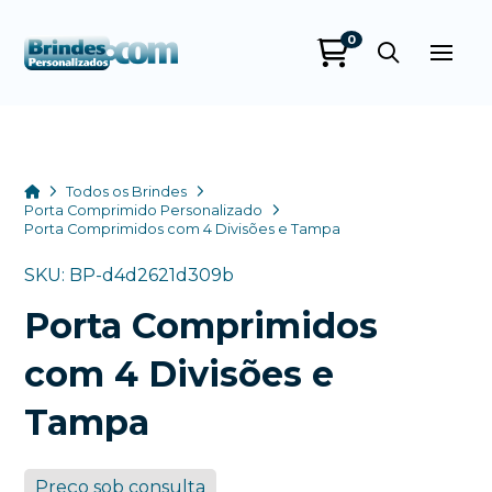
0
Brindes
Personalizados
online
Home
Todos os Brindes
Porta Comprimido Personalizado
Porta Comprimidos com 4 Divisões e Tampa
SKU: BP-d4d2621d309b
Porta Comprimidos
com 4 Divisões e
Tampa
+55
Preço sob consulta