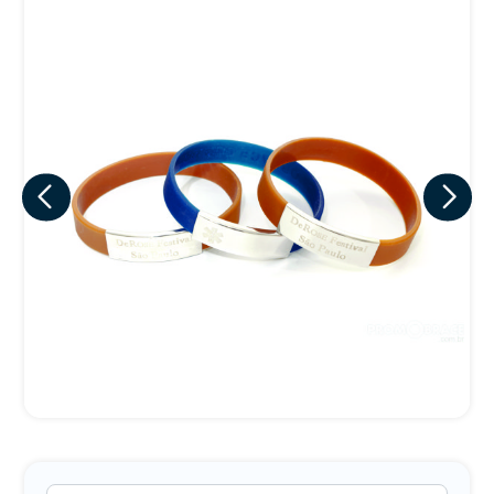
Eu concordo em receber comunicações.
A nossa empresa está comprometida a proteger e respeitar
sua privacidade, utilizaremos seus dados apenas para fins
de marketing. Você pode alterar suas preferências a
qualquer momento.
Iniciar conversa