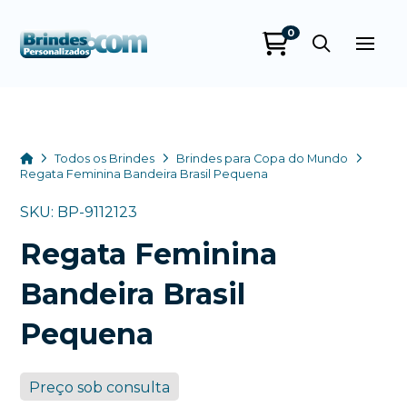
0
Brindes
Personalizados
online
Home
Todos os Brindes
Brindes para Copa do Mundo
Regata Feminina Bandeira Brasil Pequena
SKU: BP-9112123
Regata Feminina
Bandeira Brasil
Pequena
+55
Preço sob consulta