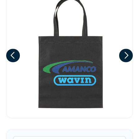
Eu concordo em receber comunicações.
A nossa empresa está comprometida a proteger e respeitar
sua privacidade, utilizaremos seus dados apenas para fins
de marketing. Você pode alterar suas preferências a
qualquer momento.
Iniciar conversa