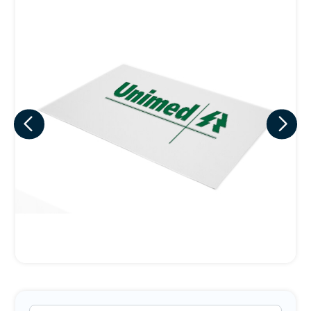
Eu concordo em receber comunicações.
A nossa empresa está comprometida a proteger e respeitar
sua privacidade, utilizaremos seus dados apenas para fins
de marketing. Você pode alterar suas preferências a
qualquer momento.
Iniciar conversa