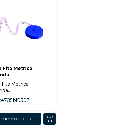
+55
 Fita Métrica
Eu concordo em receber comunicações.
nda
A nossa empresa está comprometida a proteger e respeitar sua
 Fita Métrica
privacidade, utilizaremos seus dados apenas para fins de
marketing. Você pode alterar suas preferências a qualquer
da...
momento.
ce785bf9307
Iniciar conversa
amento rápido