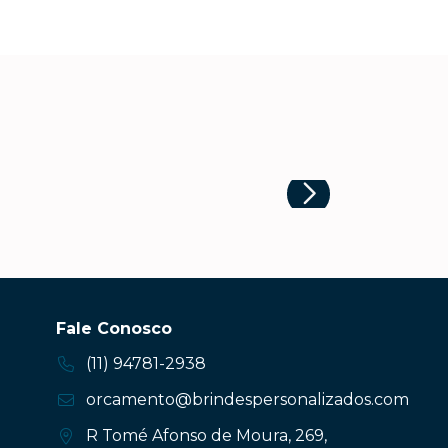
Fale Conosco
(11) 94781-2938
orcamento@brindespersonalizados.com
R Tomé Afonso de Moura, 269,