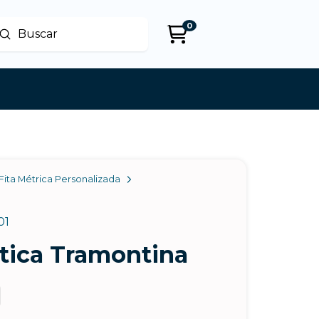
0
Enviar
uscar
Fita Métrica Personalizada
01
stica Tramontina