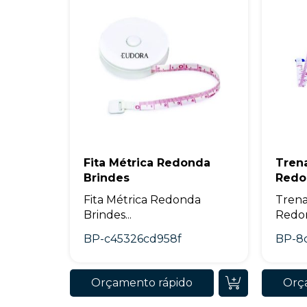
Fita Métrica Redonda
Trena
Brindes
Redo
Fita Métrica Redonda
Trena
Brindes...
Redon
BP-c45326cd958f
BP-8
Orçamento rápido
Orç