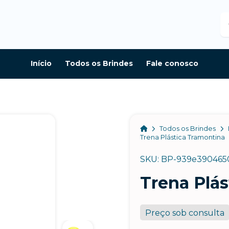
B
Início
Todos os Brindes
Fale conosco
Home
Todos os Brindes
Trena Plástica Tramontina
SKU: BP-939e390465
Trena Plá
Preço sob consulta