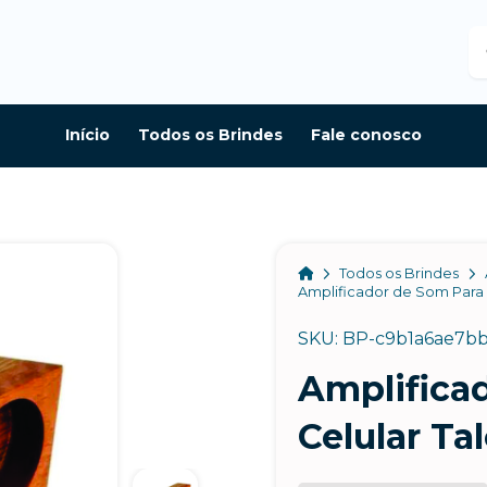
B
Início
Todos os Brindes
Fale conosco
Home
Todos os Brindes
Amplificador de Som Para 
SKU: BP-c9b1a6ae7b
Amplifica
Celular T