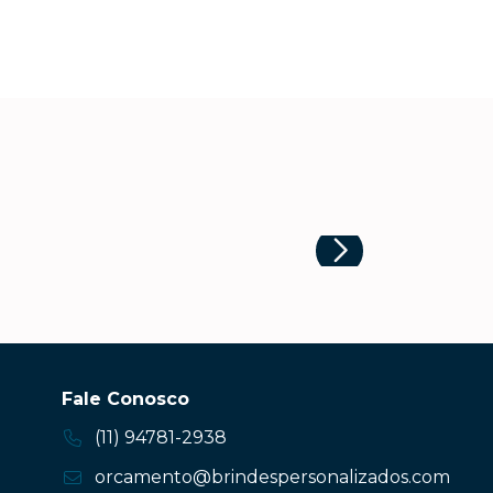
Fale Conosco
(11) 94781-2938
orcamento@brindespersonalizados.com