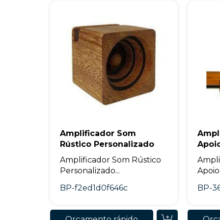
Amplificador Som
Ampl
Rústico Personalizado
Apoio
Amplificador Som Rústico
Ampli
Personalizado...
Apoio 
BP-f2ed1d0f646c
BP-3
Orçamento rápido
Orç