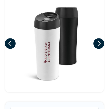
Eu concordo em receber comunicações.
A nossa empresa está comprometida a proteger e respeitar
sua privacidade, utilizaremos seus dados apenas para fins
de marketing. Você pode alterar suas preferências a
qualquer momento.
Iniciar conversa