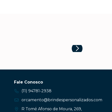
Fale Conosco
(11) 94781-2938
orcamento@brindespersonalizados.com
R Tomé Afonso de Moura, 269,