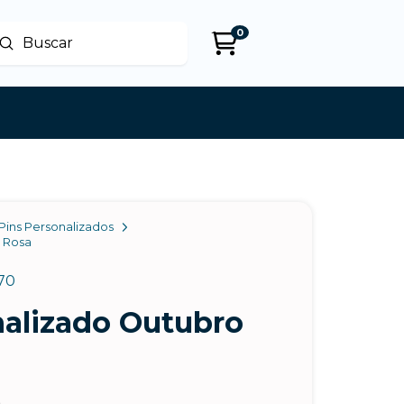
0
Enviar
uscar
Pins Personalizados
o Rosa
70
nalizado Outubro