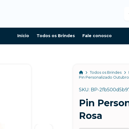
B
Início
Todos os Brindes
Fale conosco
Home
Todos os Brindes
Pin Personalizado Outubr
SKU: BP-2fb500d5b9
Pin Perso
Rosa