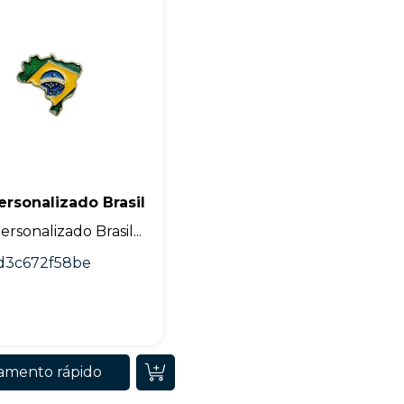
+55
ersonalizado Brasil
Eu concordo em receber comunicações.
ersonalizado Brasil...
A nossa empresa está comprometida a proteger e respeitar sua
d3c672f58be
privacidade, utilizaremos seus dados apenas para fins de
marketing. Você pode alterar suas preferências a qualquer
momento.
Iniciar conversa
amento rápido