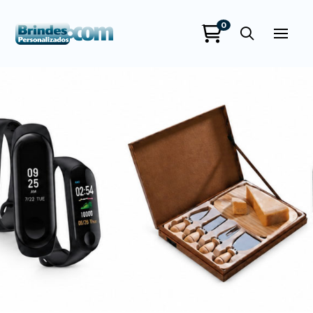
0
Brindes
Personalizados
online
+55