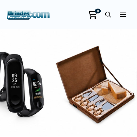
0
Brindes
Personalizados
online
+55