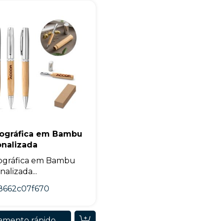
+55
Eu concordo em receber comunicações.
rográfica em Bambu
onalizada
A nossa empresa está comprometida a proteger e respeitar sua
privacidade, utilizaremos seus dados apenas para fins de
ográfica em Bambu
marketing. Você pode alterar suas preferências a qualquer
momento.
alizada...
8662c07f670
Iniciar conversa
amento rápido