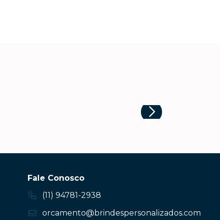
Fale Conosco
(11) 94781-2938
orcamento@brindespersonalizados.com