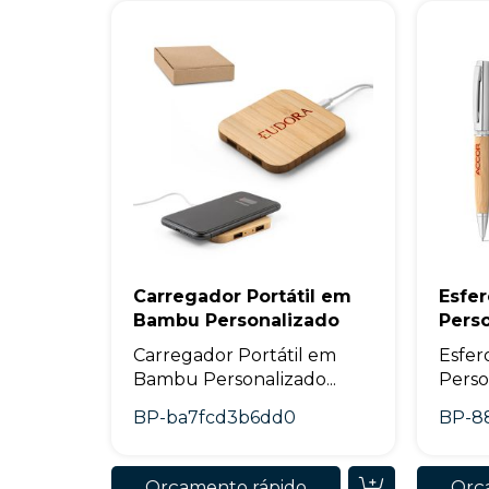
Carregador Portátil em
Esfe
Bambu Personalizado
Pers
Carregador Portátil em
Esfer
Bambu Personalizado...
Person
BP-ba7fcd3b6dd0
BP-8
Orçamento rápido
Orç