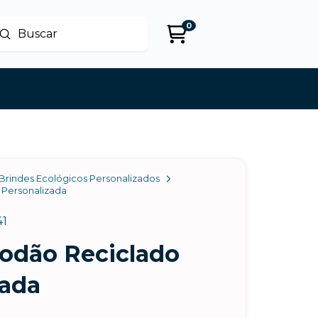
0
Enviar
uscar
Brindes Ecológicos Personalizados
 Personalizada
41
godão Reciclado
zada