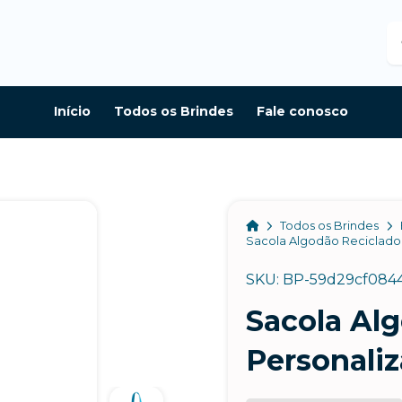
B
Início
Todos os Brindes
Fale conosco
Home
Todos os Brindes
Sacola Algodão Reciclado
SKU: BP-59d29cf084
Sacola Al
Personali